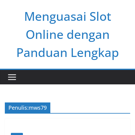
Skip
Menguasai Slot
to
content
Online dengan
Panduan Lengkap
Penulis:
mws79