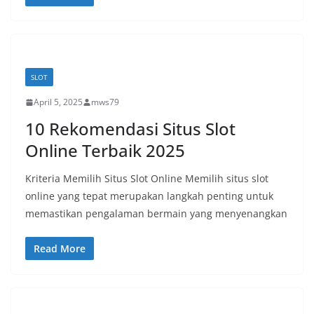
SLOT
April 5, 2025
mws79
10 Rekomendasi Situs Slot
Online Terbaik 2025
Kriteria Memilih Situs Slot Online Memilih situs slot
online yang tepat merupakan langkah penting untuk
memastikan pengalaman bermain yang menyenangkan
Read More