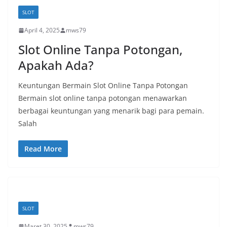
SLOT
April 4, 2025
mws79
Slot Online Tanpa Potongan,
Apakah Ada?
Keuntungan Bermain Slot Online Tanpa Potongan
Bermain slot online tanpa potongan menawarkan
berbagai keuntungan yang menarik bagi para pemain.
Salah
Read More
SLOT
Maret 30, 2025
mws79