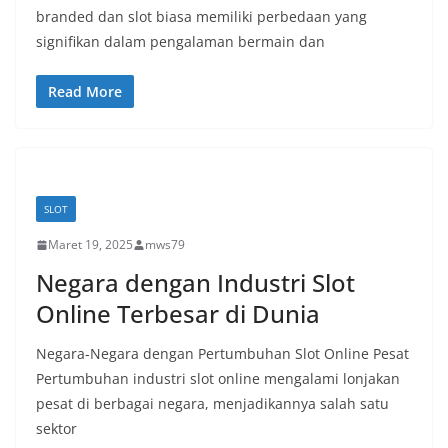
branded dan slot biasa memiliki perbedaan yang
signifikan dalam pengalaman bermain dan
Read More
SLOT
Maret 19, 2025
mws79
Negara dengan Industri Slot
Online Terbesar di Dunia
Negara-Negara dengan Pertumbuhan Slot Online Pesat
Pertumbuhan industri slot online mengalami lonjakan
pesat di berbagai negara, menjadikannya salah satu
sektor