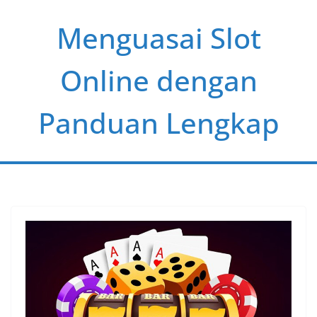
Skip
Menguasai Slot
to
content
Online dengan
Panduan Lengkap