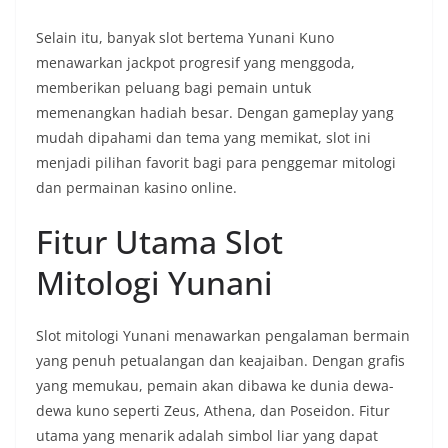
Selain itu, banyak slot bertema Yunani Kuno
menawarkan jackpot progresif yang menggoda,
memberikan peluang bagi pemain untuk
memenangkan hadiah besar. Dengan gameplay yang
mudah dipahami dan tema yang memikat, slot ini
menjadi pilihan favorit bagi para penggemar mitologi
dan permainan kasino online.
Fitur Utama Slot
Mitologi Yunani
Slot mitologi Yunani menawarkan pengalaman bermain
yang penuh petualangan dan keajaiban. Dengan grafis
yang memukau, pemain akan dibawa ke dunia dewa-
dewa kuno seperti Zeus, Athena, dan Poseidon. Fitur
utama yang menarik adalah simbol liar yang dapat