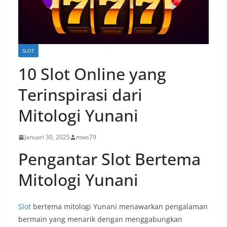
SLOT
10 Slot Online yang
Terinspirasi dari
Mitologi Yunani
Januari 30, 2025
mws79
Pengantar Slot Bertema
Mitologi Yunani
Slot
bertema mitologi Yunani menawarkan pengalaman
bermain yang menarik dengan menggabungkan