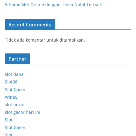
5 Game Slot Online dengan Tema Natal Terbaik
Recent Comments
Tidak ada komentar untuk ditampilkan.
Partner
slot dana
Slot88
Slot Gacor
Win88
slot nexus
slot gacor hari ini
Slot
Slot Gacor
Slot