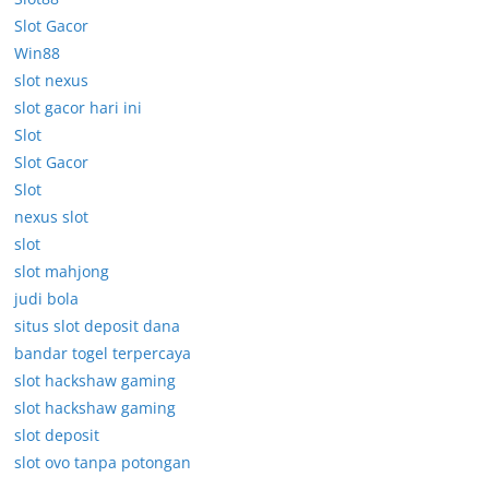
Slot Gacor
Win88
slot nexus
slot gacor hari ini
Slot
Slot Gacor
Slot
nexus slot
slot
slot mahjong
judi bola
situs slot deposit dana
bandar togel terpercaya
slot hackshaw gaming
slot hackshaw gaming
slot deposit
slot ovo tanpa potongan