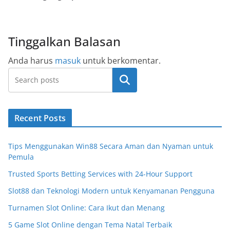
Tinggalkan Balasan
Anda harus
masuk
untuk berkomentar.
Cari
Recent Posts
Tips Menggunakan Win88 Secara Aman dan Nyaman untuk
Pemula
Trusted Sports Betting Services with 24-Hour Support
Slot88 dan Teknologi Modern untuk Kenyamanan Pengguna
Turnamen Slot Online: Cara Ikut dan Menang
5 Game Slot Online dengan Tema Natal Terbaik