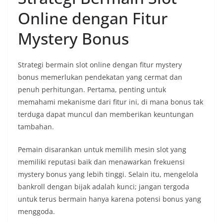
Online dengan Fitur
Mystery Bonus
Strategi bermain slot online dengan fitur mystery
bonus memerlukan pendekatan yang cermat dan
penuh perhitungan. Pertama, penting untuk
memahami mekanisme dari fitur ini, di mana bonus tak
terduga dapat muncul dan memberikan keuntungan
tambahan.
Pemain disarankan untuk memilih mesin slot yang
memiliki reputasi baik dan menawarkan frekuensi
mystery bonus yang lebih tinggi. Selain itu, mengelola
bankroll dengan bijak adalah kunci; jangan tergoda
untuk terus bermain hanya karena potensi bonus yang
menggoda.