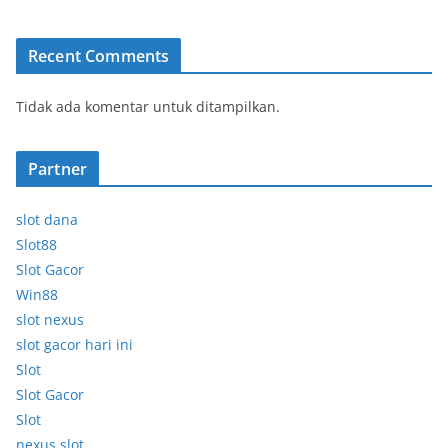
Recent Comments
Tidak ada komentar untuk ditampilkan.
Partner
slot dana
Slot88
Slot Gacor
Win88
slot nexus
slot gacor hari ini
Slot
Slot Gacor
Slot
nexus slot