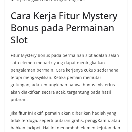
Cara Kerja Fitur Mystery
Bonus pada Permainan
Slot
Fitur Mystery Bonus pada permainan slot adalah salah
satu elemen menarik yang dapat meningkatkan
pengalaman bermain. Cara kerjanya cukup sederhana
tetapi mengasyikkan. Ketika pemain memutar
gulungan, ada kemungkinan bahwa bonus misterius
akan diaktifkan secara acak, tergantung pada hasil
putaran.
Jika fitur ini aktif, pemain akan diberikan hadiah yang
tidak terduga, seperti putaran gratis, penggKamu, atau
bahkan jackpot. Hal ini menambah elemen kejutan dan