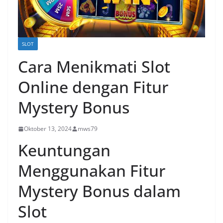
SLOT
Cara Menikmati Slot
Online dengan Fitur
Mystery Bonus
Oktober 13, 2024
mws79
Keuntungan
Menggunakan Fitur
Mystery Bonus dalam
Slot