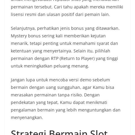
permainan tersebut. Cari tahu apakah mereka memiliki
lisensi resmi dan ulasan positif dari pemain lain.
Selanjutnya, perhatikan jenis bonus yang ditawarkan.
Mystery bonus sering kali memberikan kejutan
menarik, tetapi penting untuk memahami syarat dan
ketentuan yang menyertainya. Selain itu, pilihlah
permainan dengan RTP (Return to Player) yang tinggi
untuk meningkatkan peluang menang.
Jangan lupa untuk mencoba versi demo sebelum
bermain dengan uang sungguhan, agar Kamu bisa
merasakan permainan tanpa risiko. Dengan
pendekatan yang tepat, Kamu dapat menikmati
pengalaman bermain yang lebih menguntungkan dan
menyenangkan.
Strategi Bermain Slot